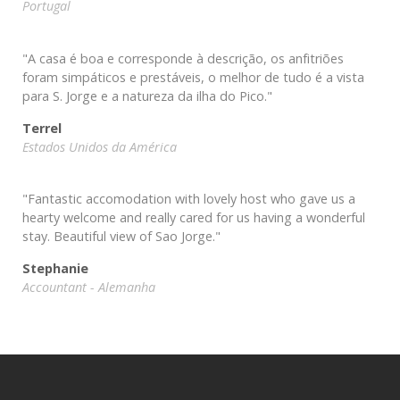
Portugal
"A casa é boa e corresponde à descrição, os anfitriões
foram simpáticos e prestáveis, o melhor de tudo é a vista
para S. Jorge e a natureza da ilha do Pico."
Terrel
Estados Unidos da América
"Fantastic accomodation with lovely host who gave us a
hearty welcome and really cared for us having a wonderful
stay. Beautiful view of Sao Jorge."
Stephanie
Accountant - Alemanha