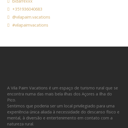
bidarrexxx
+351936040683
@vilapaim.vacations
#vilapaimvacations
A Vila Paim Vacations é um espaço de turismo rural que se
encontra numa das mais bela ilhas dos Açores a Ilha do
Pico.
Sentimos que poderia ser um local privilegiado para uma
experiência única aliada à necessidade do descanso físico e
mental, à diversão e entertenimento em contato com a
natureza rural.